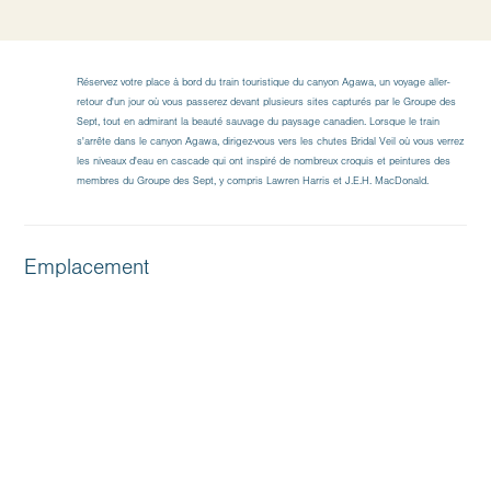
Réservez votre place à bord du train touristique du canyon Agawa, un voyage aller-
retour d'un jour où vous passerez devant plusieurs sites capturés par le Groupe des
Sept, tout en admirant la beauté sauvage du paysage canadien. Lorsque le train
s'arrête dans le canyon Agawa, dirigez-vous vers les chutes Bridal Veil où vous verrez
les niveaux d'eau en cascade qui ont inspiré de nombreux croquis et peintures des
membres du Groupe des Sept, y compris Lawren Harris et J.E.H. MacDonald.
Emplacement