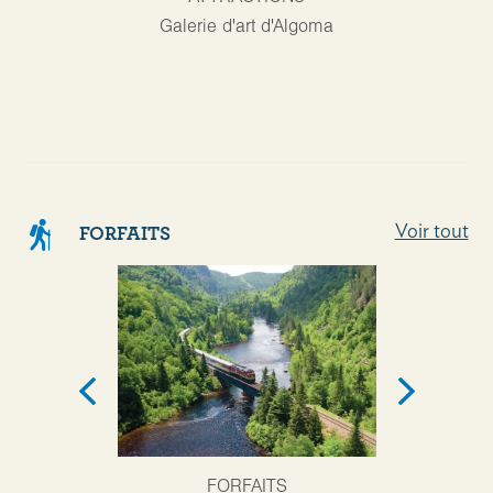
Galerie d'art d'Algoma
Centre 
touristiqu
Saul
Voir tout
FORFAITS
FORFAITS
F