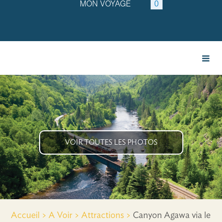
MON VOYAGE
0
VOIR TOUTES LES PHOTOS
Accueil >
A Voir >
Attractions >
Canyon Agawa via le